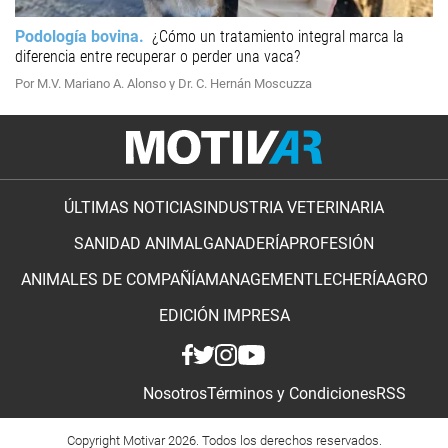
Podología bovina
¿Cómo un tratamiento integral marca la
diferencia entre recuperar o perder una vaca?
Por M.V. Mariano A. Alonso y Dr. C. Hernán Moscuzza
ÚLTIMAS NOTICIAS
INDUSTRIA VETERINARIA
SANIDAD ANIMAL
GANADERÍA
PROFESIÓN
ANIMALES DE COMPAÑÍA
MANAGEMENT
LECHERÍA
AGRO
EDICIÓN IMPRESA
Nosotros
Términos y Condiciones
RSS
Copyright Motivar 2026. Todos los derechos reservados.