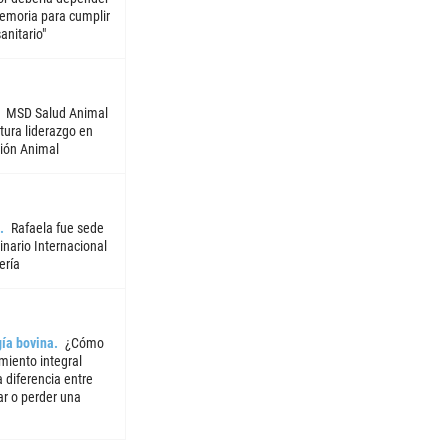
emoria para cumplir
sanitario"
MSD Salud Animal
tura liderazgo en
ión Animal
Rafaela fue sede
nario Internacional
ería
ía bovina
¿Cómo
miento integral
 diferencia entre
ar o perder una