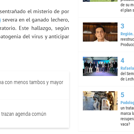
de su m
el plan 
sentrañado el misterio de por
s
severa en el ganado lechero,
ratorio. Este hallazgo, según
Región
atogenia del virus y anticipar
reestruc
Producc
Rafaela
del Semi
de Lech
tina con menos tambos y mayor
Podolog
un trata
no trazan agenda común
marca la
recuper
vaca?