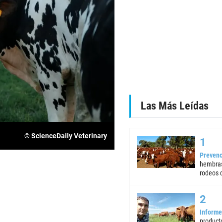
Las Más Leídas
© ScienceDaily Veterinary
Prevenc
hembras
rodeos d
Informe
product