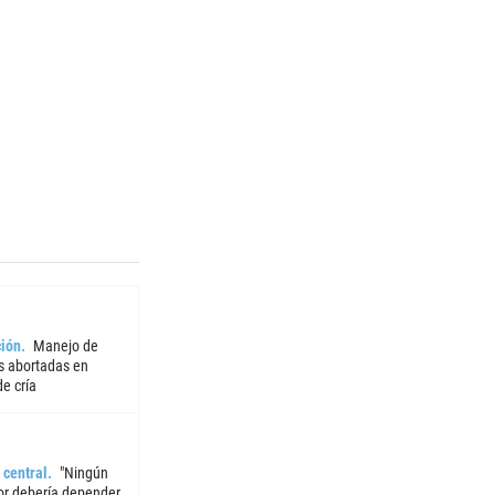
ión
Manejo de
 abortadas en
e cría
 central
"Ningún
or debería depender