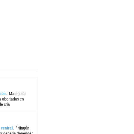
ión
Manejo de
 abortadas en
e cría
 central
"Ningún
or debería depender