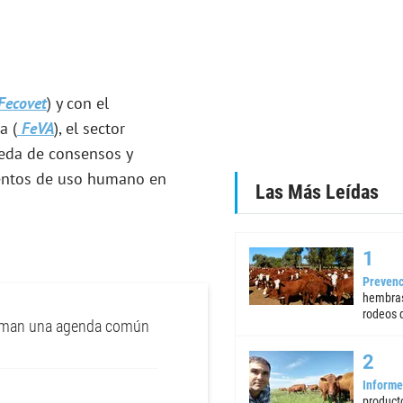
Fecovet
) y con el
a (
FeVA
), el sector
ueda de consensos y
mentos de uso humano en
Las Más Leídas
Prevenc
hembras
rodeos d
raman una agenda común
Informe
product