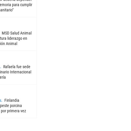
emoria para cumplir
sanitario"
MSD Salud Animal
tura liderazgo en
ión Animal
Rafaela fue sede
nario Internacional
ería
s
Finlandia
 peste porcina
 por primera vez