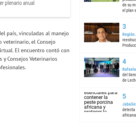
er plenario anual
de su m
el plan 
del país, vinculadas al manejo
Región
reestruc
veterinario, el Consejo
Producc
irtual. El encuentro contó con
 y Consejos Veterinarios
fesionales.
Rafaela
del Semi
de Lech
Jabalíe
detecta
africana