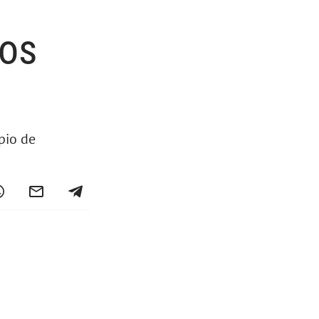
tos
pio de