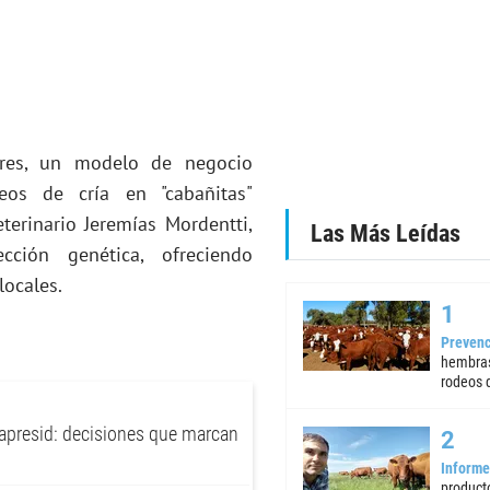
ires, un modelo de negocio
os de cría en "cabañitas"
eterinario Jeremías Mordentti,
Las Más Leídas
cción genética, ofreciendo
locales.
Prevenc
hembras
rodeos d
apresid: decisiones que marcan
Informe
product