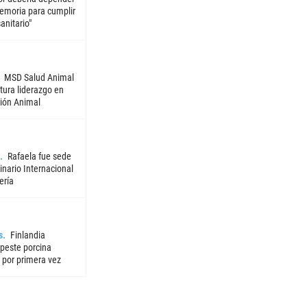
emoria para cumplir
sanitario"
MSD Salud Animal
tura liderazgo en
ión Animal
Rafaela fue sede
nario Internacional
ería
s
Finlandia
 peste porcina
 por primera vez