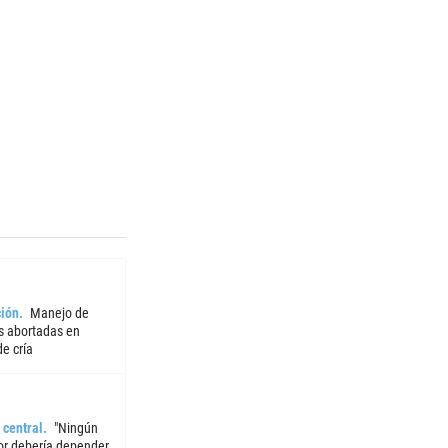
ión
Manejo de
 abortadas en
e cría
 central
"Ningún
or debería depender