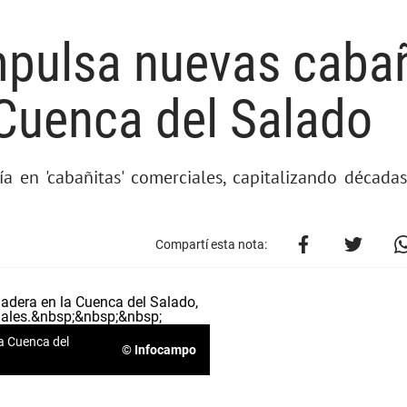
mpulsa nuevas caba
 Cuenca del Salado
a en 'cabañitas' comerciales, capitalizando década
Compartí esta nota:
la Cuenca del
© Infocampo
.