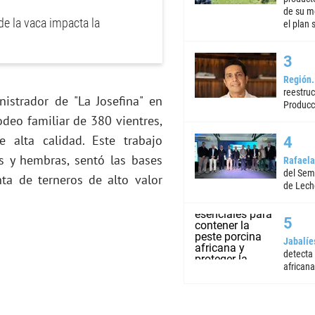
de su m
de la vaca impacta la
el plan 
Región
reestruc
strador de "La Josefina" en
Producc
deo familiar de 380 vientres,
alta calidad. Este trabajo
es y hembras, sentó las bases
Rafaela
del Semi
ta de terneros de alto valor
de Lech
Jabalíe
detecta
africana