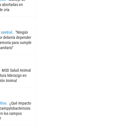
 abortadas en
e cría
 central
"Ningún
or debería depender
emoria para cumplir
sanitario"
MSD Salud Animal
tura liderazgo en
ión Animal
tico
¿Qué impacto
 campylobacteriosis
 en los campos
?