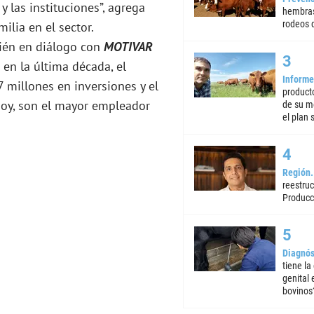
y las instituciones”, agrega
hembras
rodeos d
lia en el sector.
ién en diálogo con
MOTIVAR
 en la última década, el
Informe
7 millones en inversiones y el
product
Hoy, son el mayor empleador
de su m
el plan 
Región
reestruc
Producc
Diagnós
tiene la
genital
bovinos