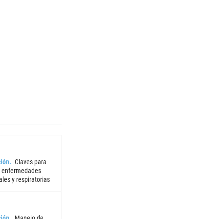
ión
Claves para
r enfermedades
iales y respiratorias
ión
Manejo de