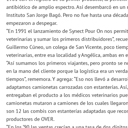
antibiótico de amplio espectro. Así desembarcó en un 
Instituto San Jorge Bagó. Pero no fue hasta una décad
empezaron a despegar.
“En 1991 el lanzamiento de Synect Pour On nos permiti
veterinarias y sumar los primeros distribuidores”, rec
Guillermo Cúneo, un colega de San Vicente, poco tiem
veterinarias, entre esa localidad y Angélica, ambas en e
“Así sumamos los primeros viajantes, pero pronto se n
en la mano del cliente porque la logística era un ver
tiempos”, rememora. Y agrega: “Eso nos llevó a desarrol
adaptamos camionetas carrozadas con estanterías. Así
entregaban el producto a los médicos veterinarios puer
camionetas mutaron a camiones de los cuales llegaron a
son 12 las combis con estanterías adaptadas que recorr
productores de OVER.
“En los ‘90 las ventas crecían a una tasa de dos dígito