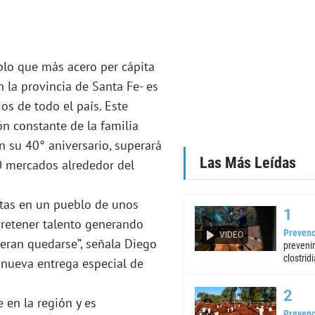
blo que más acero per cápita
 la provincia de Santa Fe- es
os de todo el país. Este
ón constante de la familia
n su 40° aniversario, superará
Las Más Leídas
0 mercados alrededor del
ctas en un pueblo de unos
y retener talento generando
Prevenc
VIDEO
eran quedarse”, señala Diego
preveni
clostrid
 nueva entrega especial de
 en la región y es
Prevenc