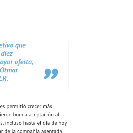
etivo que
 diez
ayor oferta,
 Otmar
ER.
les permitió crecer más
vieron buena aceptación al
 incluso hasta el día de hoy
lar de la compañía asentada