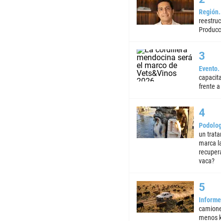
Región
reestruc
Producc
Evento
capacita
frente a 
Podolog
un trata
marca la
recuper
vaca?
Informe
camione
menos k