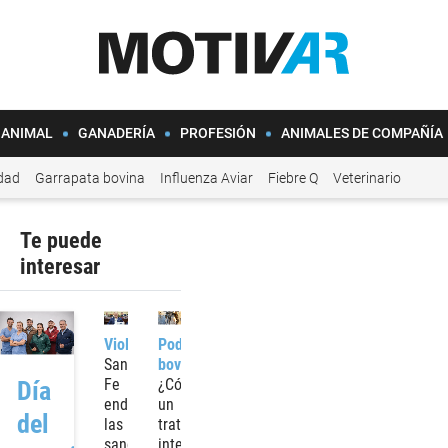
 ANIMAL
GANADERÍA
PROFESIÓN
ANIMALES DE COMPAÑÍA
idad
Garrapata bovina
Influenza Aviar
Fiebre Q
Veterinario
Te puede
interesar
Violencia
Podología
Santa
bovina
Fe
¿Cómo
Día
endurece
un
del
las
tratamiento
sanciones
integral